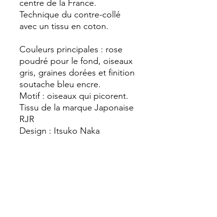
centre de la France.
Technique du contre-collé
avec un tissu en coton.
Couleurs principales : rose
poudré pour le fond, oiseaux
gris, graines dorées et finition
soutache bleu encre.
Motif : oiseaux qui picorent.
Tissu de la marque Japonaise
RJR
Design : Itsuko Naka
Pièce unique.
DÉTAILS D'ARTICLE
Mesures :
POLITIQUE D'ÉCHANGE ET