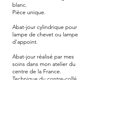
blanc.
Pièce unique.
Abat-jour cylindrique pour
lampe de chevet ou lampe
d'appoint.
Abat-jour réalisé par mes
soins dans mon atelier du
centre de la France.
Technique du contre-collé.
DÉTAILS D'ARTICLE
Hauteur : 16,5 cm / 6,49 inDiamètre :
POLITIQUE D'ÉCHANGE ET
22 cm / 8,66 in
DE REMBOURSEMENT
Carcasse en métal de fabrication
Retour possible sous 14 jours à vos